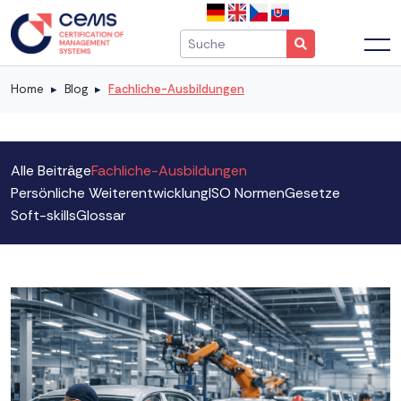
Home
Blog
Fachliche-Ausbildungen
Alle Beiträge
Fachliche-Ausbildungen
Persönliche Weiterentwicklung
ISO Normen
Gesetze
Soft-skills
Glossar