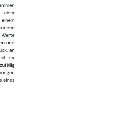
grammen
 einer
n einem
 können
e Werte
ren und
ück, an
eil der
ufällig
ühungen
s eines