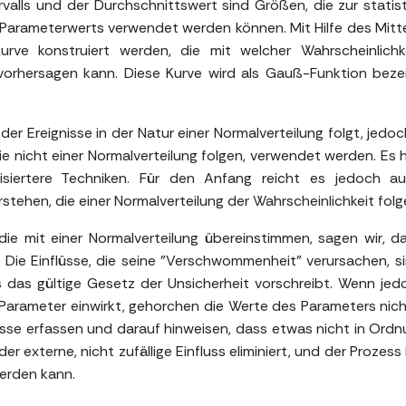
rvalls und der Durchschnittswert sind Größen, die zur statis
arameterwerts verwendet werden können. Mit Hilfe des Mitt
ve konstruiert werden, die mit welcher Wahrscheinlichke
vorhersagen kann. Diese Kurve wird als Gauß-Funktion beze
er Ereignisse in der Natur einer Normalverteilung folgt, jedoc
die nicht einer Normalverteilung folgen, verwendet werden. Es 
lisiertere Techniken. Für den Anfang reicht es jedoch a
stehen, die einer Normalverteilung der Wahrscheinlichkeit folg
ie mit einer Normalverteilung übereinstimmen, sagen wir, d
. Die Einflüsse, die seine "Verschwommenheit" verursachen, si
es das gültige Gesetz der Unsicherheit vorschreibt. Wenn jed
den Parameter einwirkt, gehorchen die Werte des Parameters nic
üsse erfassen und darauf hinweisen, dass etwas nicht in Ordnu
er externe, nicht zufällige Einfluss eliminiert, und der Prozes
werden kann.