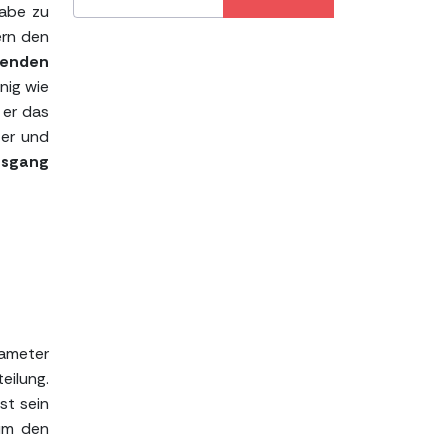
gabe zu
ern den
menden
nig wie
 er das
ter und
Ausgang
rameter
eilung.
st sein
 um den