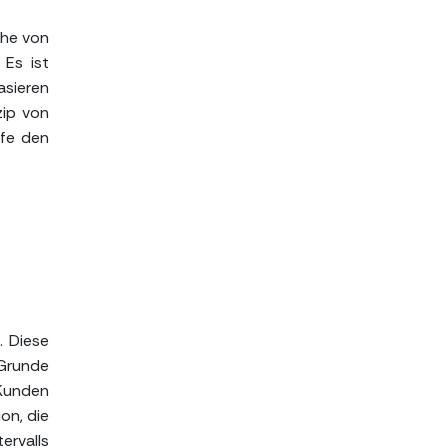
ihe von
 Es ist
asieren
zip von
ffe den
. Diese
Grunde
Kunden
on, die
ervalls