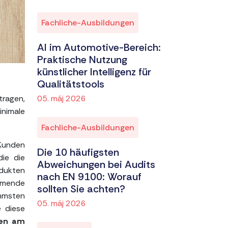
Fachliche-Ausbildungen
AI im Automotive-Bereich:
Praktische Nutzung
künstlicher Intelligenz für
Qualitätstools
tragen,
05. máj 2026
inimale
Fachliche-Ausbildungen
 Kunden
Die 10 häufigsten
die die
Abweichungen bei Audits
dukten
nach EN 9100: Worauf
immende
sollten Sie achten?
immsten
05. máj 2026
e diese
ten am