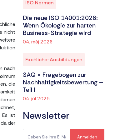
ISO Normen
Die neue ISO 14001:2026:
chliche
Wenn Ökologie zur harten
s nicht
Business-Strategie wird
weitere
04. máj 2026
duktion
Fachliche-Ausbildungen
an nach
SAQ = Fragebogen zur
Maximum
Nachhaltigkeitsbewertung –
en, die
Teil I
samkeit
04. júl 2025
dernen
ichnet,
Newsletter
 Es ist
 da der