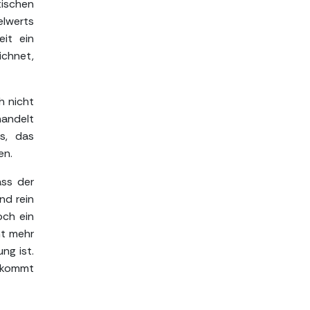
tischen
elwerts
it ein
ichnet,
h nicht
handelt
us, das
en.
ass der
nd rein
och ein
ht mehr
ng ist.
s kommt