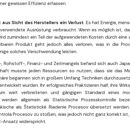
iner gewissen Effizienz erfassen.
aus Sicht des Herstellers ein Verlust
. Es hat Energie, mens
ng verwendete Ausrüstung verbraucht. Wenn es möglich ist, da
rd zumindest ein Teil der aufgewendeten Kosten durch eine 
ierbaren Produkt geht jedoch alles verloren, was in die Pro
enige solches Verschwendung leisten.
te-, Rohstoff-, Finanz- und Zeitmangels befand sich auch Jap
schaft musste jeden Ressourcen so nutzen, dass sie das 
häre begannen sich in großem Umfang Techniken durchzusetz
wickelt wurden. Ihr erfolgreiches Praktizieren half, ihre Wirk
um weit verbreiteten und gängigen Standard eines mo
werden allgemein als Statistische Prozesskontrolle beze
kische als Štatistické Riadenie Procesov übersetzt werden.
ontrola Procesov zu stoßen, was jedoch nicht ganz korrekt ist,
C-Ansatz widerspricht.