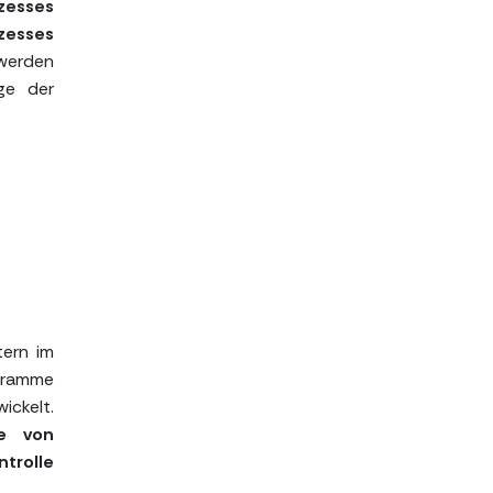
zesses
zesses
 werden
ge der
ern im
agramme
ickelt.
fe von
trolle