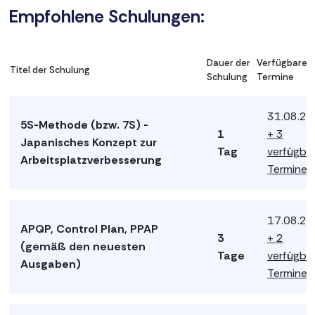
Empfohlene Schulungen:
Dauer der
Verfügbare
Titel der Schulung
Schulung
Termine
31.08.2
5S-Methode (bzw. 7S) -
1
+ 3
Japanisches Konzept zur
Tag
verfügba
Arbeitsplatzverbesserung
Termine
17.08.2
APQP, Control Plan, PPAP
3
+ 2
(gemäß den neuesten
Tage
verfügba
Ausgaben)
Termine