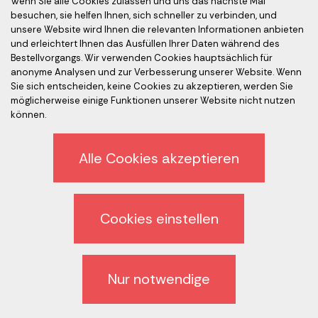
Wenn Sie alle Cookies zulassen und uns das nächste Mal
besuchen, sie helfen Ihnen, sich schneller zu verbinden, und
unsere Website wird Ihnen die relevanten Informationen anbieten
Akkreditierte Prüfer
und erleichtert Ihnen das Ausfüllen Ihrer Daten während des
Bestellvorgangs. Wir verwenden Cookies hauptsächlich für
anonyme Analysen und zur Verbesserung unserer Website. Wenn
Sie sich entscheiden, keine Cookies zu akzeptieren, werden Sie
möglicherweise einige Funktionen unserer Website nicht nutzen
können.
Alle Cookies akzeptieren
Ethik-Kodex
Datenschutz
Cookies einstellen
Abmeldung vom Newsletter
Allgemeine Geschäftsbedingungen (AGB)
Nur notwendige
Cookies Einstellung zurücksetzen