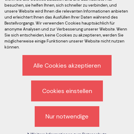
besuchen, sie helfen Ihnen, sich schneller zu verbinden, und
unsere Website wird Ihnen die relevanten Informationen anbieten
Akkreditierte Prüfer
und erleichtert Ihnen das Ausfüllen Ihrer Daten während des
Bestellvorgangs. Wir verwenden Cookies hauptsächlich für
anonyme Analysen und zur Verbesserung unserer Website. Wenn
Sie sich entscheiden, keine Cookies zu akzeptieren, werden Sie
möglicherweise einige Funktionen unserer Website nicht nutzen
können.
Alle Cookies akzeptieren
Ethik-Kodex
Datenschutz
Cookies einstellen
Abmeldung vom Newsletter
Allgemeine Geschäftsbedingungen (AGB)
Nur notwendige
Cookies Einstellung zurücksetzen