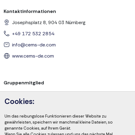
Kontaktinformationen
Josephsplatz 8, 904 03 Nürnberg
+49 172 532 2854
info@cems-de.com
www.cems-de.com
Gruppenmitglied
Cookies:
Um das reibungslose Funktionieren dieser Website zu
Akkreditierung der Kurse
gewährleisten, speichern wir manchmal kleine Dateien, so
genannte Cookies, auf Ihrem Gerät.
Wenn Sie alle Cookies zulassen und uns das nächste Mal