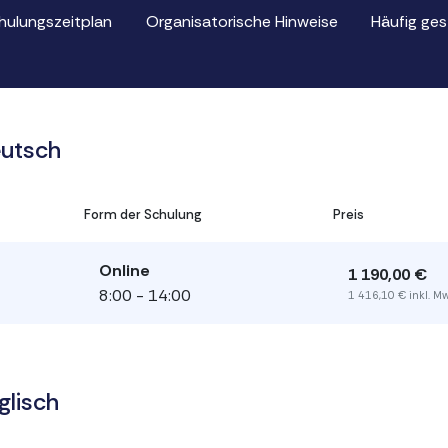
hulungszeitplan
Organisatorische Hinweise
Häufig ges
eutsch
Form der Schulung
Preis
Online
1 190,00 €
8:00 - 14:00
1 416,10 € inkl. M
glisch