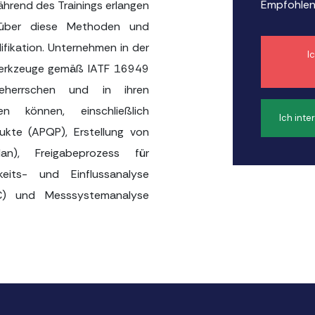
Empfohlen
rend des Trainings erlangen
e über diese Methoden und
ifikation. Unternehmen in der
I
lwerkzeuge gemäß IATF 16949
eherrschen und in ihren
en können, einschließlich
Ich inte
dukte (APQP), Erstellung von
an), Freigabeprozess für
hkeits- und Einflussanalyse
PC) und Messsystemanalyse