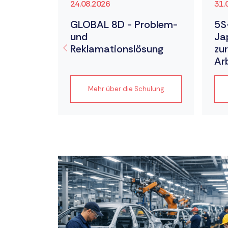
24.08.2026
31.
gemäß
GLOBAL 8D - Problem-
5S
und
Ja
024)
Reklamationslösung
zur
Ar
hulung
Mehr über die Schulung