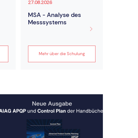
27.08.2026
14.09.202
MSA - Analyse des
Japani
Messsystems
Verbes
nach TP
Product
Mehr über die Schulung
Mehr 