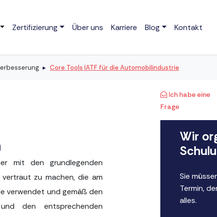
Zertifizierung
Über uns
Karriere
Blog
Kontakt
erbesserung
Core Tools IATF für die Automobilindustrie
Ich habe eine
Frage
Wir or
Schulu
mer mit den grundlegenden
Sie müssen
 vertraut zu machen, die am
Termin, de
rie verwendet und gemäß den
alles.
und den entsprechenden