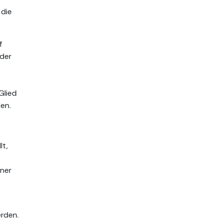
 die
f
oder
Glied
en.
lt,
ner
rden.