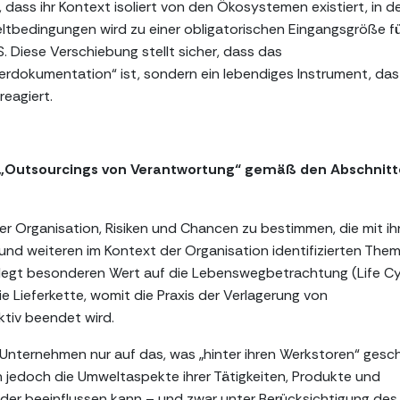
dass ihr Kontext isoliert von den Ökosystemen existiert, in 
ltbedingungen wird zu einer obligatorischen Eingangsgröße fü
Diese Verschiebung stellt sicher, dass das
dokumentation“ ist, sondern ein lebendiges Instrument, das
eagiert.
es „Outsourcings von Verantwortung“ gemäß den Abschnit
der Organisation, Risiken und Chancen zu bestimmen, die mit ih
nd weiteren im Kontext der Organisation identifizierten The
egt besonderen Wert auf die Lebenswegbetrachtung (Life Cy
ie Lieferkette, womit die Praxis der Verlagerung von
tiv beendet wird.
e Unternehmen nur auf das, was „hinter ihren Werkstoren“ gesc
 jedoch die Umweltaspekte ihrer Tätigkeiten, Produkte und
oder beeinflussen kann – und zwar unter Berücksichtigung des