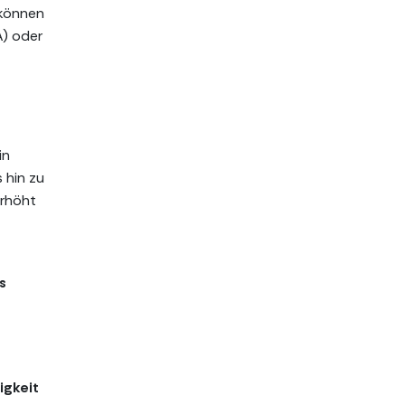
 können
A) oder
in
 hin zu
erhöht
s
igkeit