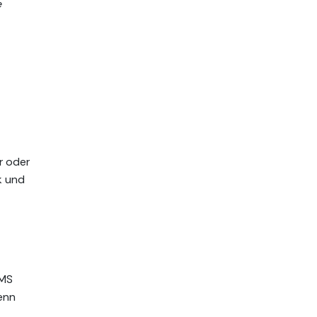
e
f
r oder
k und
UMS
enn