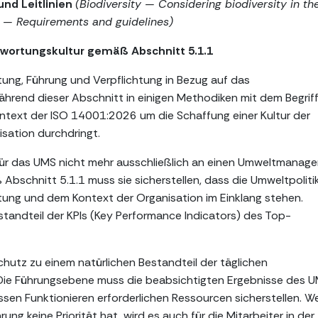
nd Leitlinien
(Biodiversity — Considering biodiversity in th
s — Requirements and guidelines)
wortungskultur gemäß Abschnitt 5.1.1
tung, Führung und Verpflichtung in Bezug auf das
nd dieser Abschnitt in einigen Methodiken mit dem Begrif
Kontext der ISO 14001:2026 um die Schaffung einer Kultur der
sation durchdringt.
für das UMS nicht mehr ausschließlich an einen Umweltmanage
Abschnitt 5.1.1 muss sie sicherstellen, dass die Umweltpoliti
htung und dem Kontext der Organisation im Einklang stehen.
tandteil der KPIs (Key Performance Indicators) des Top-
hutz zu einem natürlichen Bestandteil der täglichen
 Die Führungsebene muss die beabsichtigten Ergebnisse des 
ssen Funktionieren erforderlichen Ressourcen sicherstellen. W
 keine Priorität hat, wird es auch für die Mitarbeiter in der