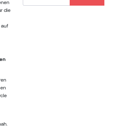
denen
r die
 auf
ten
ren
men
cle
hah.