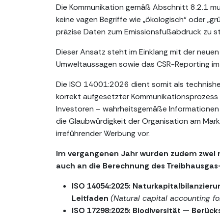
Die Kommunikation gemäß Abschnitt 8.2.1 muss
keine vagen Begriffe wie „ökologisch“ oder „
präzise Daten zum Emissionsfußabdruck zu s
Dieser Ansatz steht im Einklang mit der neue
Umweltaussagen sowie das CSR-Reporting im
Die ISO 14001:2026 dient somit als technishe 
korrekt aufgesetzter Kommunikationsprozess ste
Investoren – wahrheitsgemäße Informationen 
die Glaubwürdigkeit der Organisation am Mar
irreführender Werbung vor.
Im vergangenen Jahr wurden zudem zwei ne
auch an die Berechnung des Treibhausga
ISO 14054:2025: Naturkapitalbilanzier
Leitfaden
(Natural capital accounting f
ISO 17298:2025: Biodiversität — Berück