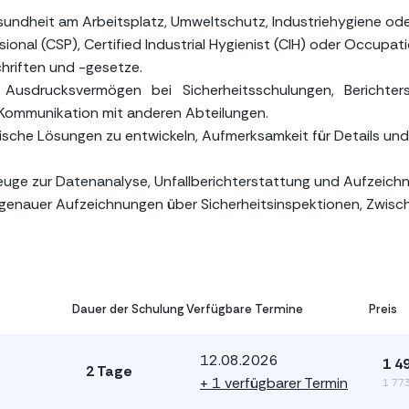
sundheit am Arbeitsplatz, Umweltschutz, Industriehygiene od
ssional (CSP), Certified Industrial Hygienist (CIH) oder Occup
chriften und -gesetze.
Ausdrucksvermögen bei Sicherheitsschulungen, Berichters
 Kommunikation mit anderen Abteilungen.
aktische Lösungen zu entwickeln, Aufmerksamkeit für Details u
zeuge zur Datenanalyse, Unfallberichterstattung und Aufzeich
g genauer Aufzeichnungen über Sicherheitsinspektionen, Zwis
Dauer der Schulung
Verfügbare Termine
Preis
12.08.2026
1 4
2 Tage
+ 1 verfügbarer Termin
1 773