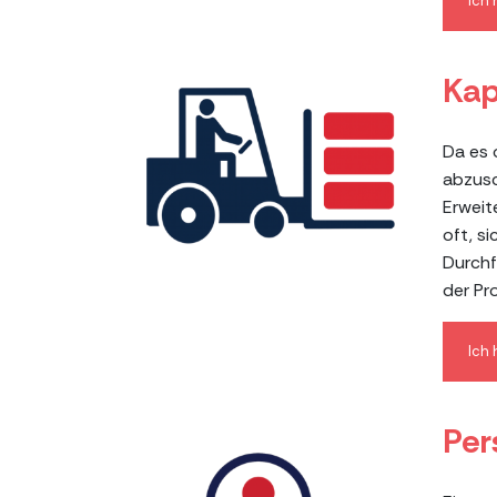
Ich
Kap
Da es 
abzusc
Erweit
oft, s
Durchf
der Pr
Ich
Per