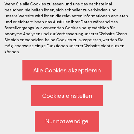
Wenn Sie alle Cookies zulassen und uns das nächste Mal
besuchen, sie helfen Ihnen, sich schneller zu verbinden, und
unsere Website wird Ihnen die relevanten Informationen anbieten
Akkreditierte Prüfer
und erleichtert Ihnen das Ausfüllen Ihrer Daten während des
Bestellvorgangs. Wir verwenden Cookies hauptsächlich für
anonyme Analysen und zur Verbesserung unserer Website. Wenn
Sie sich entscheiden, keine Cookies zu akzeptieren, werden Sie
möglicherweise einige Funktionen unserer Website nicht nutzen
können.
Alle Cookies akzeptieren
Ethik-Kodex
Datenschutz
Cookies einstellen
Abmeldung vom Newsletter
Allgemeine Geschäftsbedingungen (AGB)
Nur notwendige
Cookies Einstellung zurücksetzen